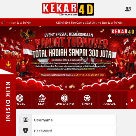
y To Win
KEKAR4D # The Games Slot Online Site Easy To Win
KLIK DISINI
TOGEL
SLOT
LIVE CASINO
SPORT
ARCADE
SABU