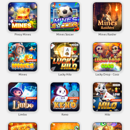
Pinoy Mines
Mines Soccer
Mines Raider
Mines
Lucky Hilo
Lucky Drop - Coco
Limbo
Keno
Hilo