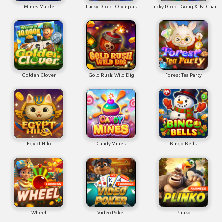
Mines Maple
Lucky Drop - Olympus
Lucky Drop - Gong Xi Fa Chai
Golden Clover
Gold Rush: Wild Dig
Forest Tea Party
Egypt Hilo
Candy Mines
Bingo Bells
Wheel
Video Poker
Plinko