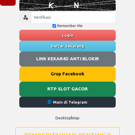
Remember Me
Login
Daftar Sekarang
LINK KEKAR4D ANTI BLOKIR
Grup Facebook
RTP SLOT GACOR
Main di Telegram
Desktop
Wap