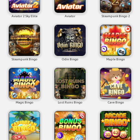
Aviator 2 Sky Elite
Aviator
Steampunk Bingo 2
Steampunk Bingo
Odin Bingo
Maple Bingo
Magic Bingo
Lost Ruins Bingo
Cave Bingo