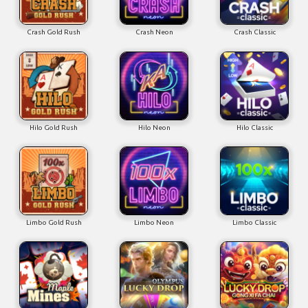
Crash Gold Rush
Crash Neon
Crash Classic
Hilo Gold Rush
Hilo Neon
Hilo Classic
Limbo Gold Rush
Limbo Neon
Limbo Classic