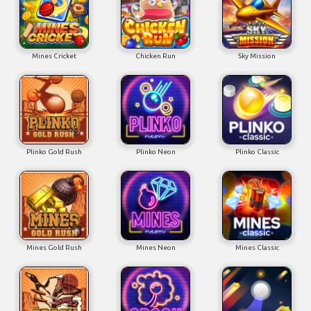
Mines Cricket
Chicken Run
Sky Mission
Plinko Gold Rush
Plinko Neon
Plinko Classic
Mines Gold Rush
Mines Neon
Mines Classic