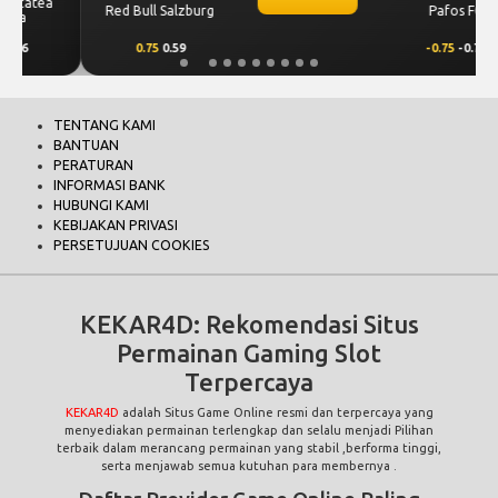
Red Bull Salzburg
Pafos FC
0.75
0.59
-0.75
-0.75
TENTANG KAMI
BANTUAN
PERATURAN
INFORMASI BANK
HUBUNGI KAMI
KEBIJAKAN PRIVASI
PERSETUJUAN COOKIES
KEKAR4D: Rekomendasi Situs
Permainan Gaming Slot
Terpercaya
KEKAR4D
adalah Situs Game Online resmi dan terpercaya yang
menyediakan permainan terlengkap dan selalu menjadi Pilihan
terbaik dalam merancang permainan yang stabil ,berforma tinggi,
serta menjawab semua kutuhan para membernya .