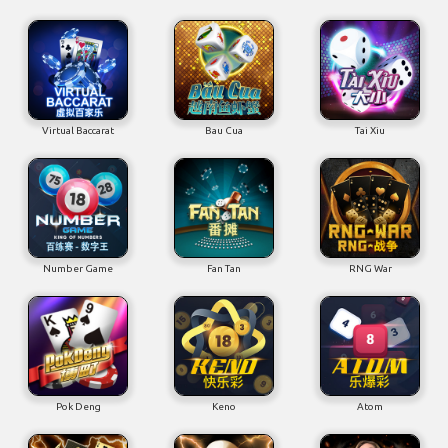
Virtual Baccarat
Bau Cua
Tai Xiu
Number Game
Fan Tan
RNG War
Pok Deng
Keno
Atom