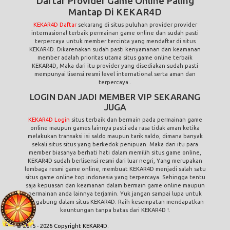
Daftar Provider Game Online Paling
Mantap Di KEKAR4D
KEKAR4D Daftar
sekarang di situs puluhan provider provider
internasional terbaik permainan game online dan sudah pasti
terpercaya untuk member tercinta yang mendaftar di situs
KEKAR4D. Dikarenakan sudah pasti kenyamanan dan keamanan
member adalah prioritas utama situs game online terbaik
KEKAR4D, Maka dari itu provider yang disediakan sudah pasti
mempunyai lisensi resmi level international serta aman dan
terpercaya .
LOGIN DAN JADI MEMBER VIP SEKARANG
JUGA
KEKAR4D Login
situs terbaik dan bermain pada permainan game
online maupun games lainnya pasti ada rasa tidak aman ketika
melakukan transaksi isi saldo maupun tarik saldo, dimana banyak
sekali situs situs yang berkedok penipuan. Maka dari itu para
member biasanya berhati hati dalam memilih situs game online,
KEKAR4D sudah berlisensi resmi dari luar negri, Yang merupakan
lembaga resmi game online, membuat KEKAR4D menjadi salah satu
situs game online top indonesia yang terpercaya. Sehingga tentu
saja kepuasan dan keamanan dalam bermain game online maupun
permainan anda lainnya terjamin. Yuk jangan sampai lupa untuk
bergabung dalam situs KEKAR4D. Raih kesempatan mendapatkan
keuntungan tanpa batas dari KEKAR4D !.
© 2015 - 2026 Copyright KEKAR4D.