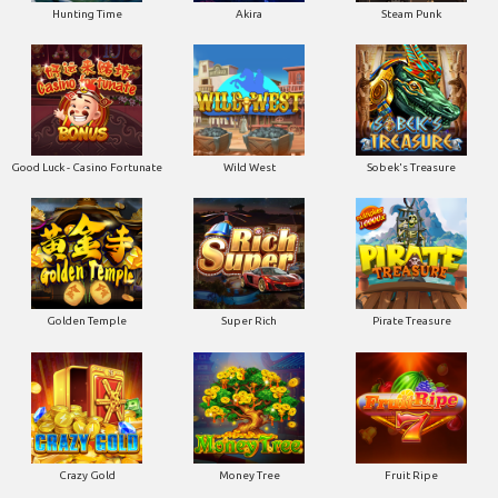
Hunting Time
Akira
Steam Punk
Good Luck - Casino Fortunate
Wild West
Sobek's Treasure
Golden Temple
Super Rich
Pirate Treasure
Crazy Gold
Money Tree
Fruit Ripe