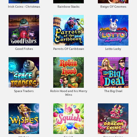
Irish Coins - Christmas
Rainbow Stacks
Reign Of Gnomes
Good Fishes
Parrots Of Caribbean
Lotto Lucky
Space Traders
Robin Hood and his Merry
The Big Deal
Wins