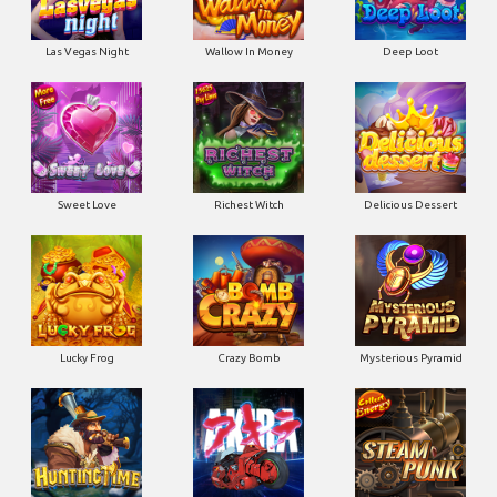
Las Vegas Night
Wallow In Money
Deep Loot
Sweet Love
Richest Witch
Delicious Dessert
Lucky Frog
Crazy Bomb
Mysterious Pyramid