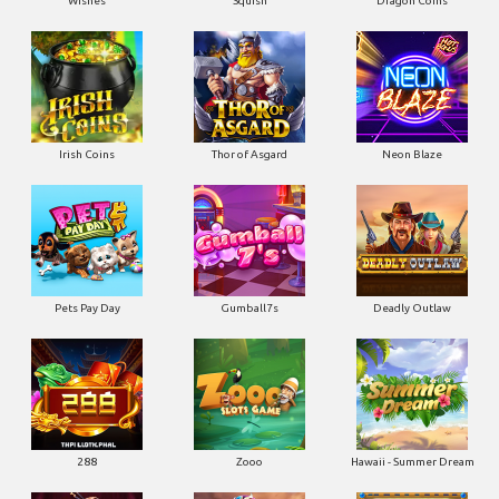
Wishes
Squish
Dragon Coins
Irish Coins
Thor of Asgard
Neon Blaze
Pets Pay Day
Gumball7s
Deadly Outlaw
288
Zooo
Hawaii - Summer Dream