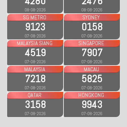
4280
2476
08-08-2026
08-08-2026
SG METRO
SYDNEY
9123
0158
07-08-2026
07-08-2026
MALAYSIA SIANG
SINGAPORE
4519
7907
07-08-2026
07-08-2026
MALAYSIA
MACAU
7218
5825
07-08-2026
07-08-2026
QATAR
HONGKONG
3158
9943
07-08-2026
07-08-2026