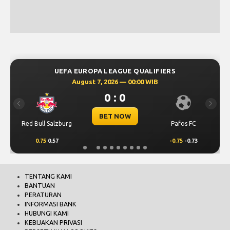
UEFA EUROPA LEAGUE QUALIFIERS
August 7, 2026 — 00:00 WIB
0 : 0
Previous
Next
BET NOW
Red Bull Salzburg
Pafos FC
0.75
0.57
-0.75
-0.73
TENTANG KAMI
BANTUAN
PERATURAN
INFORMASI BANK
HUBUNGI KAMI
KEBIJAKAN PRIVASI