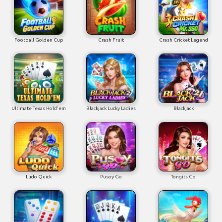
Football Golden Cup
Crash Fruit
Crash Cricket Legend
Ultimate Texas Hold'em
Blackjack Lucky Ladies
Blackjack
Ludo Quick
Pusoy Go
Tongits Go