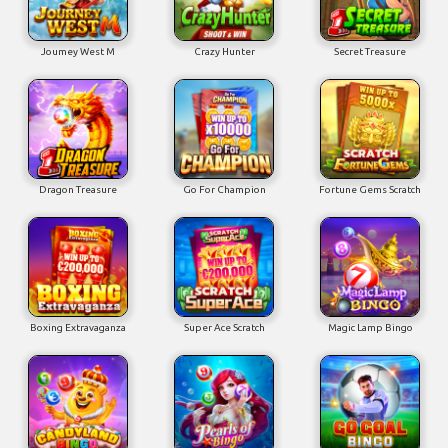
Joumey West M
Crazy Hunter
Secret Treasure
Dragon Treasure
Go For Champion
Fortune Gems Scratch
Boxing Extravaganza
Super Ace Scratch
Magic Lamp Bingo