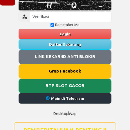
Remember Me
Login
Daftar Sekarang
LINK KEKAR4D ANTI BLOKIR
Grup Facebook
RTP SLOT GACOR
Main di Telegram
Desktop
Wap