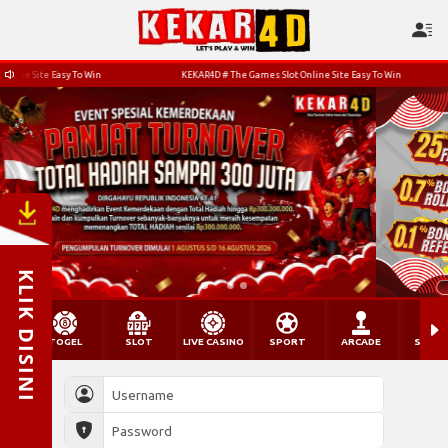
o Win
KEKAR4D # The Games Slot Online Site Easy To Win
KLIK DISINI
TOGEL
SLOT
LIVE CASINO
SPORT
ARCADE
SABU