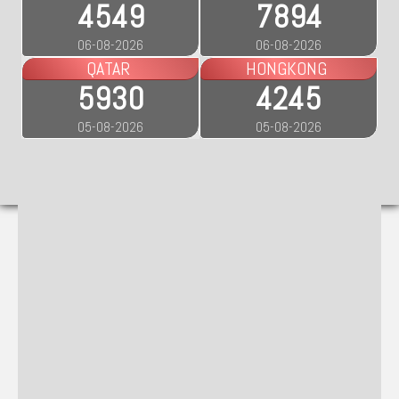
4549
7894
06-08-2026
06-08-2026
QATAR
HONGKONG
5930
4245
05-08-2026
05-08-2026