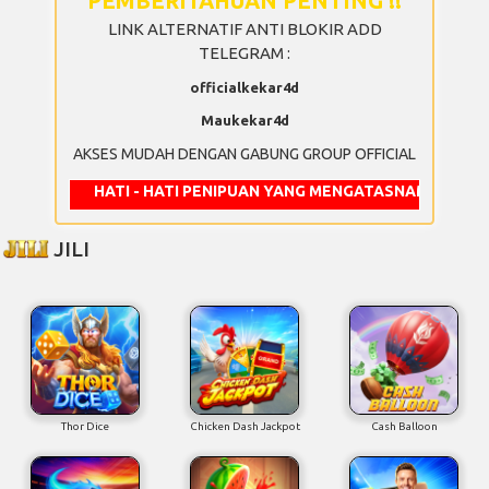
PEMBERITAHUAN PENTING !!
LINK ALTERNATIF ANTI BLOKIR ADD
TELEGRAM :
officialkekar4d
Maukekar4d
AKSES MUDAH DENGAN GABUNG GROUP OFFICIAL
HATI - HATI PENIPUAN YANG MENGATASNAMAKAN KEKAR4D!!
JILI
Thor Dice
Chicken Dash Jackpot
Cash Balloon