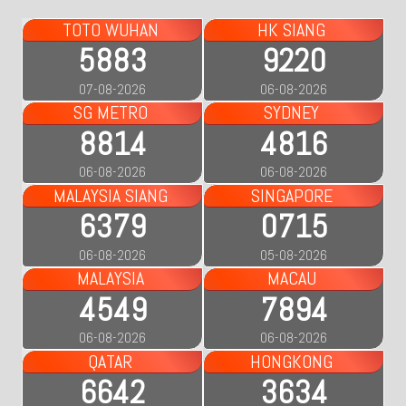
TOTO WUHAN
HK SIANG
5883
9220
07-08-2026
06-08-2026
SG METRO
SYDNEY
8814
4816
06-08-2026
06-08-2026
MALAYSIA SIANG
SINGAPORE
6379
0715
06-08-2026
05-08-2026
MALAYSIA
MACAU
4549
7894
06-08-2026
06-08-2026
QATAR
HONGKONG
6642
3634