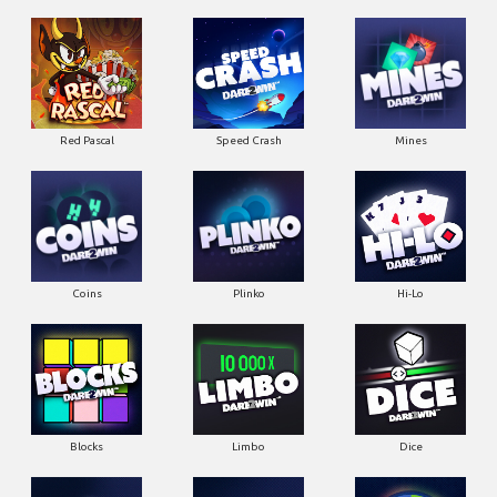
Red Pascal
Speed Crash
Mines
Coins
Plinko
Hi-Lo
Blocks
Limbo
Dice