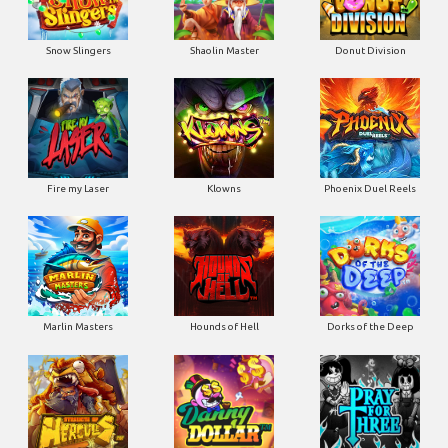
Snow Slingers
Shaolin Master
Donut Division
Fire my Laser
Klowns
Phoenix Duel Reels
Marlin Masters
Hounds of Hell
Dorks of the Deep