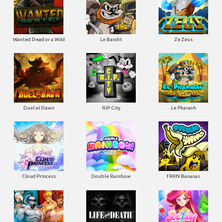
Wanted Dead or a Wild
Le Bandit
Ze Zeus
Duel at Dawn
RIP City
Le Pharaoh
Cloud Princess
Double Rainbow
FRKN Bananas