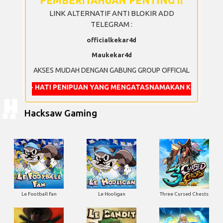
PEMBERITAHUAN PENTING !!
LINK ALTERNATIF ANTI BLOKIR ADD
TELEGRAM :
officialkekar4d
Maukekar4d
AKSES MUDAH DENGAN GABUNG GROUP OFFICIAL
IPUAN YANG MENGATASNAMAKAN KEKAR4D!!
Hacksaw Gaming
Le Football Fan
Le Hooligan
Three Cursed Chests