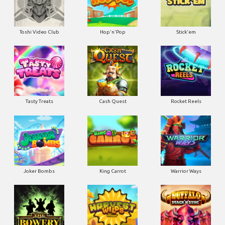
Toshi Video Club
Hop'n'Pop
Stick'em
Tasty Treats
Cash Quest
Rocket Reels
Joker Bombs
King Carrot
Warrior Ways