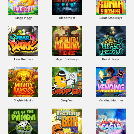
Magic Piggy
Bloodthirst
Ronin Stackways
Fear the Dark
Mayan Stackways
Beast Below
Mighty Masks
Drop'em
Vending Machine