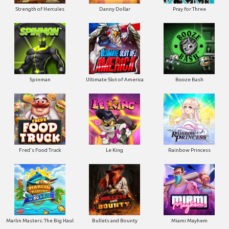
Strength of Hercules
Danny Dollar
Pray for Three
Ultimate Slot of America
Booze Bash
Spinman
Le King
Fred's Food Truck
Rainbow Princess
Marlin Masters: The Big Haul
Bullets and Bounty
Miami Mayhem