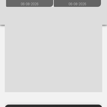
06-08-2026
06-08-2026