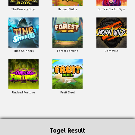
The Bowery Boys
Harvest Wilds
Buffalo Stack'n'Sync
Time Spinners
Forest Fortune
Born Wild
Undead Fortune
Fruit Duel
Togel Result