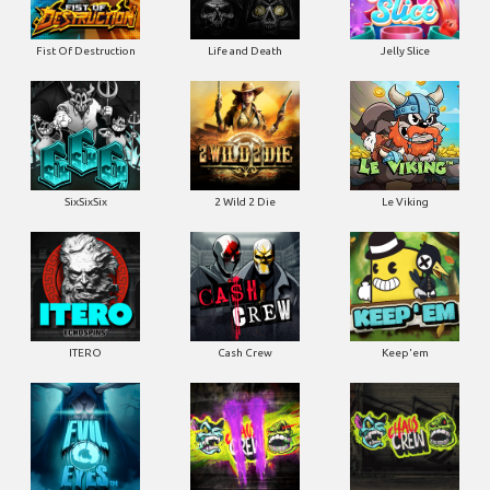
Fist Of Destruction
Life and Death
Jelly Slice
SixSixSix
2 Wild 2 Die
Le Viking
ITERO
Cash Crew
Keep'em