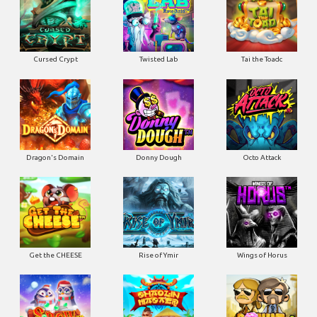
Cursed Crypt
Twisted Lab
Tai the Toadc
Dragon's Domain
Donny Dough
Octo Attack
Get the CHEESE
Rise of Ymir
Wings of Horus